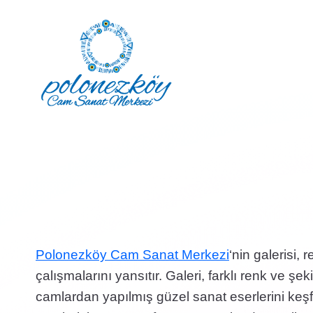
Skip
to
content
Polonezköy Cam Sanat Merkezi
‘nin galerisi,
çalışmalarını yansıtır. Galeri, farklı renk ve ş
camlardan yapılmış güzel sanat eserlerini k