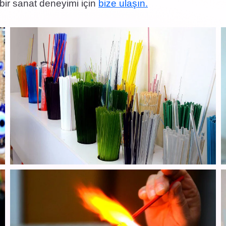
 bir sanat deneyimi için
bize ulaşın.